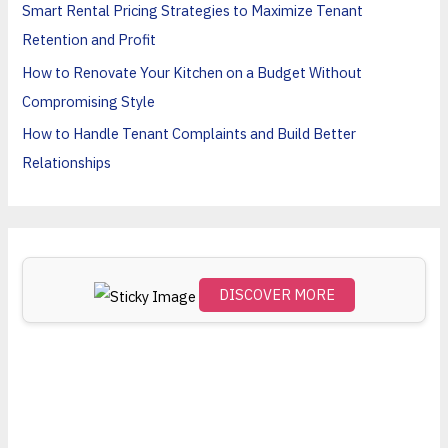
Smart Rental Pricing Strategies to Maximize Tenant
f
Retention and Profit
o
How to Renovate Your Kitchen on a Budget Without
r
Compromising Style
:
How to Handle Tenant Complaints and Build Better
Relationships
DISCOVER MORE
Scro
ll
dow
n to