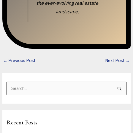
the ever-evolving real estate
landscape.
←
Previous Post
Next Post
→
S
e
a
r
Recent Posts
c
h